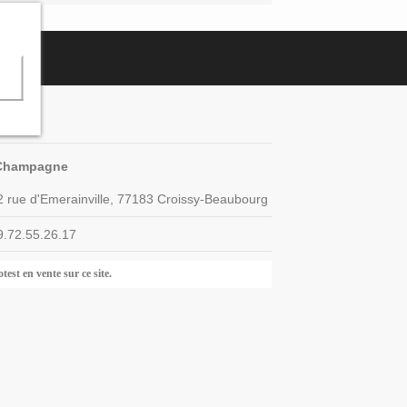
act us
Champagne
2 rue d'Emerainville, 77183 Croissy-Beaubourg
9.72.55.26.17
test en vente sur ce site.