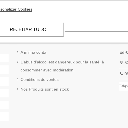
sonalizar Cookies
REJEITAR TUDO
Informations sur notre boutique
Cont
A minha conta
Ed-
L'abus d'alcool est dangereux pour la santé, à
5
consommer avec modération.
0
Conditions de ventes
Éthylo
Nos Produits sont en stock