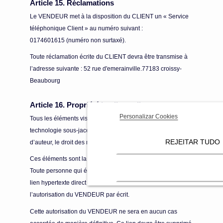
Article 15. Réclamations
Le VENDEUR met à la disposition du CLIENT un « Service
téléphonique Client » au numéro suivant :
0174601615 (numéro non surtaxé).
Toute réclamation écrite du CLIENT devra être transmise à
l’adresse suivante : 52 rue d'emerainville.77183 croissy-
Beaubourg
Article 16. Propriété intellectuelle
Personalizar Cookies
Tous les éléments visuels et sonores du SITE, y compris la
technologie sous-jacente utilisée, sont protégés par le droit
REJEITAR TUDO
d’auteur, le droit des marques et/ou des brevets.
Ces éléments sont la propriété exclusive du VENDEUR.
Toute personne qui édite un site web et souhaite créer un
lien hypertexte direct vers le SITE doit demander
l’autorisation du VENDEUR par écrit.
Cette autorisation du VENDEUR ne sera en aucun cas