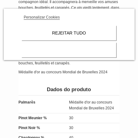
compagnon idéal. Il accompagnera à merveille vos amuses
bouches, feuilletés et canapés. Ce vin vieilli lentement, dans
des conditions optimales de maturation.
Personalizar Cookies
Plaisir:
parfaite alliance des trois cépages champenois, ce
champagne frais et harmonieux mêle de subtiles notes de
REJEITAR TUDO
brioche, de pâtisserie fine ou de fleurs d’acacia à des
arômes de fruits frais.
Mets & Vins
: champagne de tous les instants, c’est à
l’apéritif et lors de vos cocktails festifs qu’il se révélera le
compagnon idéal. Il accompagnera à merveille vos amuses
bouches, feuilletés et canapés.
Médaille d'or au concours Mondial de Bruxelles 2024
Dados do produto
Palmarès
Médaille d'or au concours
Mondial de Bruxelles 2024
Pinot Meunier %
30
Pinot Noir %
30
Chardonnay %
40