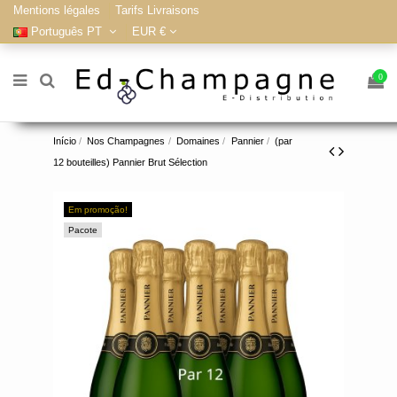
Mentions légales
Tarifs Livraisons
Português PT
EUR €
0
Início
Nos Champagnes
Domaines
Pannier
(par
12 bouteilles) Pannier Brut Sélection
Em promoção!
Pacote