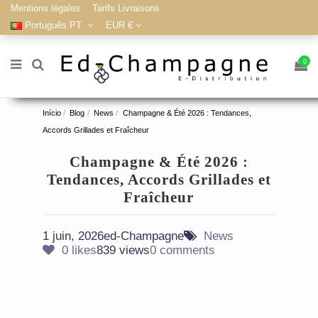
Mentions légales
Tarifs Livraisons
Português PT
EUR €
0
Início
Blog
News
Champagne & Été 2026 : Tendances,
Accords Grillades et Fraîcheur
Champagne & Été 2026 :
Tendances, Accords Grillades et
Fraîcheur
1 juin, 2026
ed-Champagne
News
0
likes
839 views
0 comments