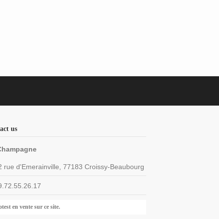
act us
Champagne
2 rue d'Emerainville, 77183 Croissy-Beaubourg
9.72.55.26.17
test en vente sur ce site.