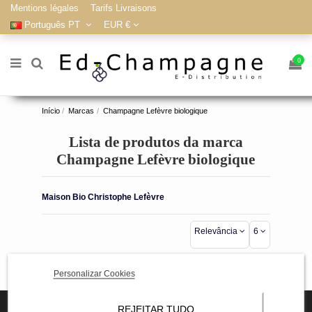
Mentions légales
Tarifs Livraisons
Português PT
EUR €
0
Início
Marcas
Champagne Lefèvre biologique
Lista de produtos da marca
Champagne Lefèvre biologique
Maison Bio Christophe Lefèvre
Relevância
6
Personalizar Cookies
REJEITAR TUDO