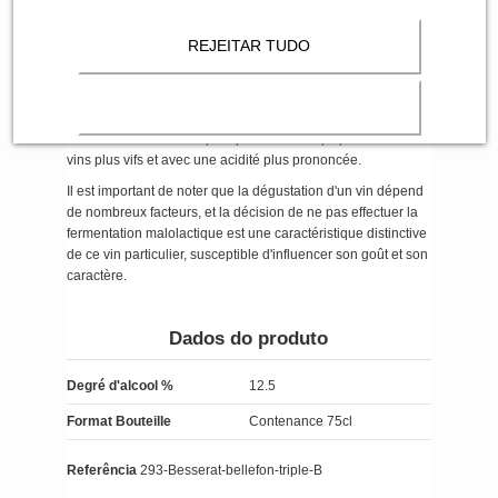
Dans le cas de La Cuvée Triple Bio Millésime, la
fermentation malolactique n'a pas été réalisée, ce qui
REJEITAR TUDO
signifie que l'acide malique est préservé dans le vin. Cela
peut avoir un impact sur le profil gustatif du vin, lui conférant
une acidité plus marquée et des arômes différents de ceux
que l'on trouve généralement dans les vins qui ont subi cette
fermentation. Ce choix peut plaire à ceux qui préfèrent des
vins plus vifs et avec une acidité plus prononcée.
Il est important de noter que la dégustation d'un vin dépend
de nombreux facteurs, et la décision de ne pas effectuer la
fermentation malolactique est une caractéristique distinctive
de ce vin particulier, susceptible d'influencer son goût et son
caractère.
Dados do produto
Degré d'alcool %
12.5
Format Bouteille
Contenance 75cl
Referência
293-Besserat-bellefon-triple-B