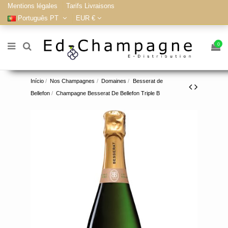
Mentions légales
Tarifs Livraisons
Português PT
EUR €
0
Início
Nos Champagnes
Domaines
Besserat de
Bellefon
Champagne Besserat De Bellefon Triple B