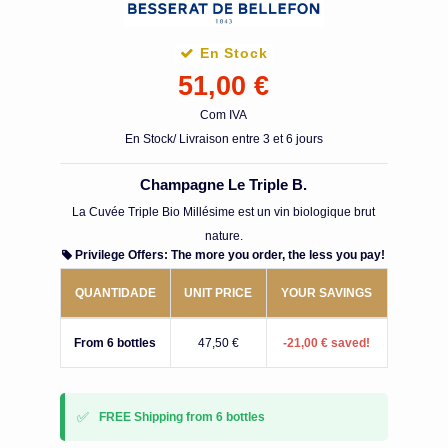
En Stock
51,00 €
Com IVA
En Stock/ Livraison entre 3 et 6 jours
Champagne Le Triple B.
La Cuvée Triple Bio Millésime est un vin biologique brut
nature.
Privilege Offers: The more you order, the less you pay!
QUANTIDADE
UNIT PRICE
YOUR SAVINGS
From 6 bottles
47,50 €
-21,00 € saved!
✅
FREE Shipping from 6 bottles