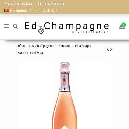
Mentions légales
Tarifs Livraisons
Português PT
EUR €
0
Início
Nos Champagnes
Domaines
Champagne
Esterlin Rosé Éclat