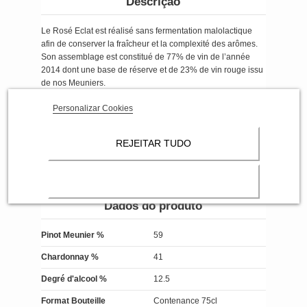
Descrição
Le Rosé Eclat est réalisé sans fermentation malolactique
afin de conserver la fraîcheur et la complexité des arômes.
Son assemblage est constitué de 77% de vin de l’année
2014 dont une base de réserve et de 23% de vin rouge issu
de nos Meuniers.
Aspect clair, brillant de couleur saumonée.
Personalizar Cookies
Délicat, les arômes de fraises des bois écrasées dominent.
Fraîche, ferme, tendue sur des arômes de fraises cuites et
REJEITAR TUDO
de noyaux de cerises. La présence de fins tanins est très
agréable… belle longueur en bouche
Dados do produto
Pinot Meunier %
59
Chardonnay %
41
Degré d'alcool %
12.5
Format Bouteille
Contenance 75cl