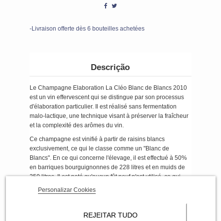
-Livraison offerte dès 6 bouteilles achetées
Descrição
Le Champagne Elaboration La Cléo Blanc de Blancs 2010
est un vin effervescent qui se distingue par son processus
d'élaboration particulier. Il est réalisé sans fermentation
malo-lactique, une technique visant à préserver la fraîcheur
et la complexité des arômes du vin.
Ce champagne est vinifié à partir de raisins blancs
exclusivement, ce qui le classe comme un "Blanc de
Blancs". En ce qui concerne l'élevage, il est effectué à 50%
en barriques bourguignonnes de 228 litres et en muids de
350 litres. Il est noté qu'aucun fût neuf n'est utilisé, ce qui
suggère que les barriques ne sont pas fraîchement
Personalizar Cookies
fabriquées et ont déjà été utilisées pour le vieillissement
d'autres vins. Cela peut contribuer à apporter des nuances
subtiles au vin sans l'influence marquée du bois neuf.
REJEITAR TUDO