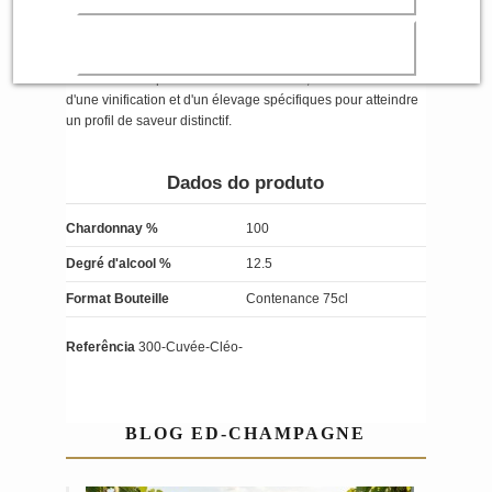
En résumé, le Champagne Elaboration La Cléo Blanc de
Blancs 2010 semble être un vin élaboré avec soin, en
mettant l'accent sur la préservation des caractéristiques
fraîches et complexes des raisins blancs, tout en bénéficiant
d'une vinification et d'un élevage spécifiques pour atteindre
un profil de saveur distinctif.
Dados do produto
Chardonnay %
100
Degré d'alcool %
12.5
Format Bouteille
Contenance 75cl
Referência
300-Cuvée-Cléo-
BLOG ED-CHAMPAGNE