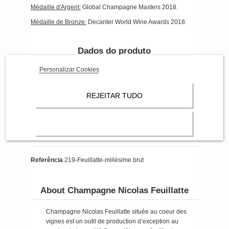
Médaille d'Argent:
Global Champagne Masters 2018.
Médaille de Bronze:
Decanter World Wine Awards 2018.
Dados do produto
Personalizar Cookies
Pinot Meunier %
Pinot Meunier
Pinot Noir %
Pinot Noir
REJEITAR TUDO
Chardonnay %
Chardonnay
Degré d'alcool %
12
Format Bouteille
Contenance 75cl
Referência
219-Feuillatte-millésime brut
About Champagne Nicolas Feuillatte
Champagne Nicolas Feuillatte située au coeur des
vignes est un outil de production d’exception au