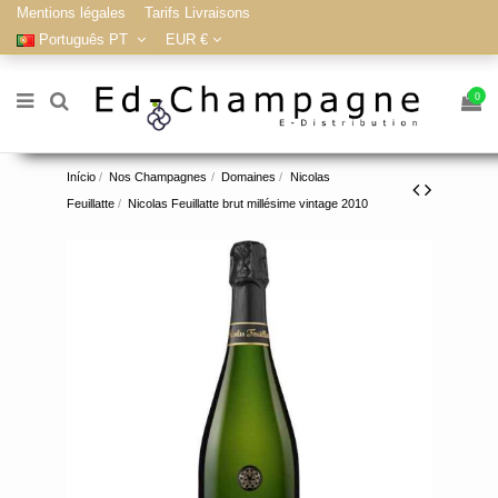
Mentions légales
Tarifs Livraisons
Português PT
EUR €
0
Início
Nos Champagnes
Domaines
Nicolas
Feuillatte
Nicolas Feuillatte brut millésime vintage 2010