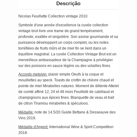
Descrição
Nicolas Feuillatte Collection vintage 2010
Symbole d'une année d'excellence la cuvée collection
vintage brut livre une trame de grand tempérament,
profonde, exaltée et singulière. Son assise gourmande et sa
puissance développent un corps complet, ou les notes
torréfiées de fruits mûrs et de miel fin se lient dans un
équilibre magistral. La cuvée Collection Vintage Brut est un
merveilleux ambassadeur de la Champagne à privilégier
sur des poissons en sauce légère ou des volailles fines.
Accords mets/vin:
plaisir simple Oeufs à la coque et
mouillettes au speck. Toasts de crottin de chèvre chaud et
pointe de miel Mirabelles natures. Moment de détente Attelet
de comté affiné 12, 24 et 48 mois Feuilleté de cabillaud et
champignons aux épices fines. Blanquette de veau et trait
de citron Tiramisu mirabelles & spéculoos.
Médaille:
note de 14.5/20 Guide Bettane & Desseauve des
Vins 2019.
Médaille d'Argent:
International Wine & Spirit Competition
2018.