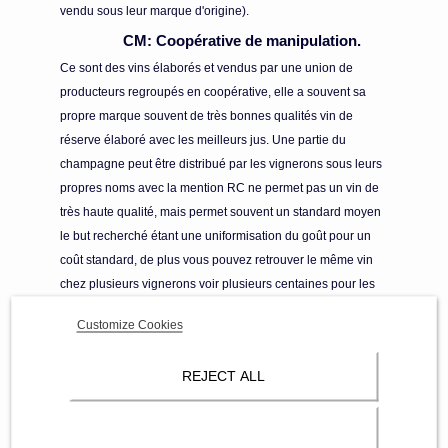
vendu sous leur marque d'origine).
CM: Coopérative de manipulation.
Ce sont des vins élaborés et vendus par une union de
producteurs regroupés en coopérative, elle a souvent sa
propre marque souvent de très bonnes qualités vin de
réserve élaboré avec les meilleurs jus. Une partie du
champagne peut être distribué par les vignerons sous leurs
propres noms avec la mention RC ne permet pas un vin de
très haute qualité, mais permet souvent un standard moyen
le but recherché étant une uniformisation du goût pour un
coût standard, de plus vous pouvez retrouver le même vin
chez plusieurs vignerons voir plusieurs centaines pour les
plus importantes.
Customize Cookies
RC : Récoltant coopérateur.
Il livre des raisins issus de sa récolte à sa coopérative puis
REJECT ALL
reprend de sa coopérative des moûts ou des vins en cours
d'élaboration ou prêts à êtres commercialisés. Le viticulteur
assure l'intégralité du travail de la vigne jusqu'à la récolte. Il