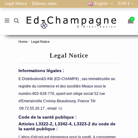
Legal Notice
Delivery rates
English
EUR €
0
Home
Legal Notice
Legal Notice
Informations légales :
E-Distribution&S-Kfé (ED-CHAMP.fr) , sas immatriculée au
registre du commerce et des sociétés Meaux sous le
numéro 802-628-776, ayant son siège social 52 rue
d'Emerainville Croissy-Beaubourg, France Tél
:09.72.55.26.17 , email
ic
i
Code de la santé publique :
Articles L3322-2, L3342-4, L3323-2 du code de
la santé publique :
L'abus d'alcool est dangereux pour la santé, à consommer