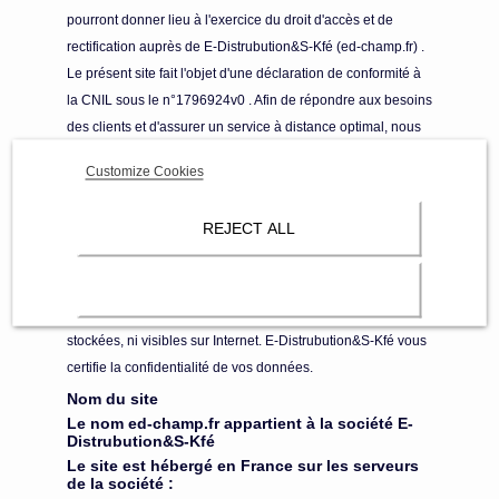
pourront donner lieu à l'exercice du droit d'accès et de
rectification auprès de E-Distrubution&S-Kfé (ed-champ.fr) .
Le présent site fait l'objet d'une déclaration de conformité à
la CNIL sous le n°1796924v0 . Afin de répondre aux besoins
des clients et d'assurer un service à distance optimal, nous
sommes amenés à enregistrer certaines données
Customize Cookies
personnelles (nom, prénom, adresse). Ces informations sont
destinées exclusivement à E-distribution&S-Kfé (e-champ.fr)
REJECT ALL
. Les paiements par carte bancaire sont sécurisés par un
système de paiement en ligne aux normes SSL. De plus,
toutes les informations bancaires que vous nous
communiquez, lors de votre achat en ligne, ne sont ni
stockées, ni visibles sur Internet. E-Distrubution&S-Kfé vous
certifie la confidentialité de vos données.
Nom du site
Le nom ed-champ.fr appartient à la société E-
Distrubution&S-Kfé
Le site est hébergé en France sur les serveurs
de la société :