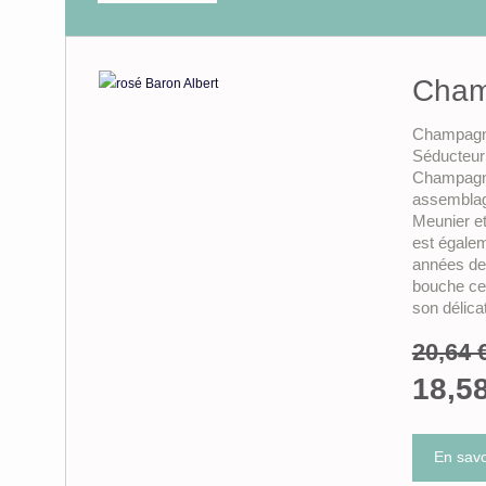
Cham
Champagne
Séducteur 
Champagne
assemblage
Meunier e
est égale
années de 
bouche cet
son délica
20,64 
18,5
En savo