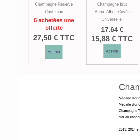
Champagne Réserve
Champagne brut
Castelnau
Baron Albert Cuvée
Universelle.
5 achetées une
offerte
17.64 €
27,50 € TTC
15,88 € TTC
Aperçu
Aperçu
Cham
Médaille d'or
Médaille d'or
Champagne Tra
d'or au conco
2013, 2014 et