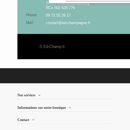
77183 Croissy-Beaubourg
RCs 502.628.776
Phone:
09.72.55.26.17
Mail:
contact@ed-champagne.fr
© Ed-Champ.fr
Nos services
Informations sur notre boutique
Contact