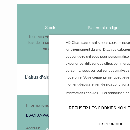
Stock
Paiement en ligne
Tous nos vins disponibles
Paiement 100% sécurisé
lors de la commande sont
ED-Champagne utilise des cookies néce
en stock
fonctionnement du site. D’autres catégor
peuvent être utilisées pour personnaliser
expérience, diffuser des offres commerci
personnalisées ou réaliser des analyses
L'abus d'alcool est dangereux pour la santé, à co
notre offre. Votre consentement peut être 
moment depuis le lien de nos conditions
Informations cookies.
Personnaliser les
Informations
FOLLOW 
REFUSER LES COOKIES NON 
ED-CHAMPAGNE
Ed-Champagn
OK POUR MOI
Address:
52 rue d'Emerainville