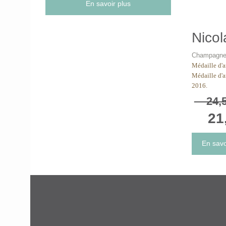
En savoir plus
Nicol
Champagne
Médaille d'a
Médaille d'a
2016.
24,5
21,
En savo