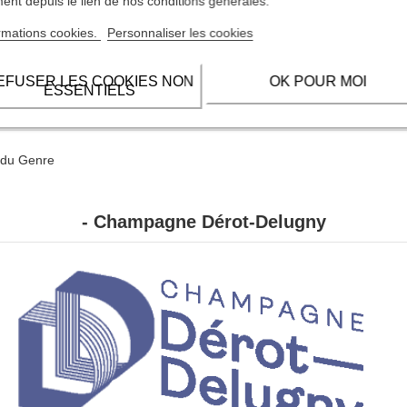
nt depuis le lien de nos conditions générales.
80%
rmations cookies.
Personnaliser les cookies
20%
12
EFUSER LES COOKIES NON
OK POUR MOI
ESSENTIELS
Contenance 75cl
 du Genre
- Champagne Dérot-Delugny