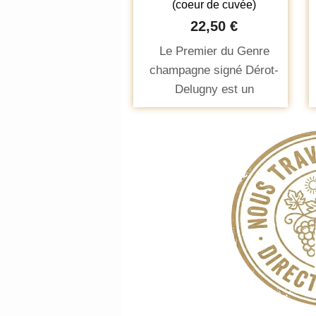
(coeur de cuvée)
22,50 €
Le Premier du Genre
champagne signé Dérot-
Delugny est un
champagne brut
remarquable,
emblématique de
l'excellence de la
maison. C’est un
champagne qui est
élaboré à partir de 20 %
de Chardonnay et 80 %
de Pinot Meunier avec
50 % vin de réserve et
un vieillissement de 4