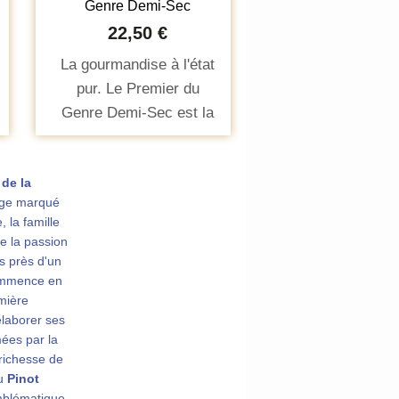
Genre Demi-Sec
22,50 €
La gourmandise à l'état
pur. Le Premier du
Genre Demi-Sec est la
cuvée la plus douce de
notre gamme. Riche,
 de la
onctueux et généreux,
lage marqué
ce champagne est le
e, la famille
complice idéal de vos
ve la passion
desserts et de vos
 près d'un
moments de fête les
commence en
mière
plus tendres.
élaborer ses
ées par la
 richesse de
du
Pinot
mblématique