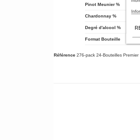
mome
Pinot Meunier %
Info
Chardonnay %
Degré d'alcool %
R
Format Bouteille
Référence
276-pack 24-Bouteilles Premier