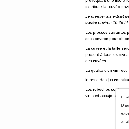
provoquant une libérat
distribuer la "cuvée envi
Le premier jus extrait d
cuvée
environ 10,25 hl
Les presses suivantes pe
secs environ pour obten
La cuvée et la taille se
présent à tous les nivea
des cuvées.
La qualité d'un vin résu
le reste des jus constit
Les rebêches sont direct
vin sont assujettis par la 
ED-C
D’au
expé
anal