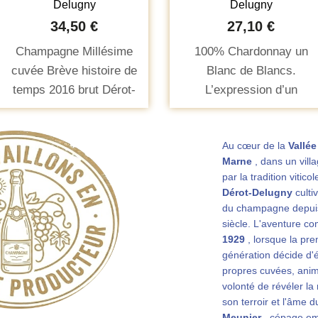
Delugny
Delugny
34,50 €
27,10 €
Champagne Millésime
100% Chardonnay un
cuvée Brève histoire de
Blanc de Blancs.
temps 2016 brut Dérot-
L’expression d’un
Delugny. Médaille d'or au
cépage de cœur, arrivé
concours Mondial de
sur le sol de Crouttes-
Au cœur de la
Vallée
Bruxelles 2024
sur-Marne grâce à
Marne
, dans un vil
l’intuition avisée de
par la tradition viticol
Bernard Dérot, le grand-
Dérot-Delugny
culti
père de Claire et de
du champagne depuis
Laurent.
siècle. L'aventure 
1929
, lorsque la pre
génération décide d'
propres cuvées, anim
volonté de révéler la
son terroir et l'âme 
Meunier
, cépage e