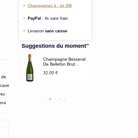
•
Champagnes à - de 20€
•
PayPal
: 4x sans frais
•
Livraison
sans caisse
Suggestions du moment"
ut
Champagne Besserat
Brut Claud
De Bellefon Brut...
cuvée Saph
2
32,00 €
21,80 €
 de
 cave
vec
era