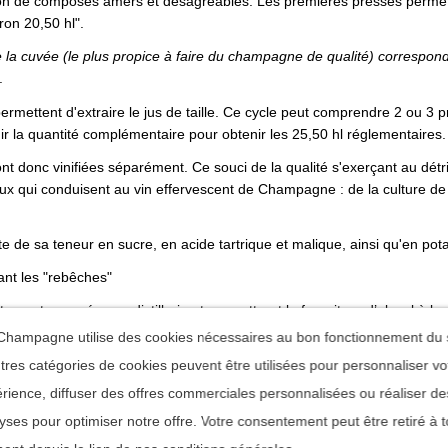
ion de composés amers et désagréables.
Les premières presses perme
ron 20,50 hl".
e la cuvée (
le plus propice à faire du champagne de qualité)
correspond
.
rmettent d'extraire le jus de taille.
Ce cycle peut comprendre 2 ou 3 pr
ir la quantité complémentaire pour obtenir les 25,50 hl réglementaires.
ront donc vinifiées séparément.
Ce souci de la qualité s'exerçant au détr
ux qui conduisent au vin effervescent de Champagne : de la culture de l
lte de sa teneur en sucre, en acide tartrique et malique, ainsi qu'en pot
uant les "rebêches"
ement envoyées en distillerie et permettront la fourniture d’alcool à la
loi.
hampagne utilise des cookies nécessaires au bon fonctionnement du s
tres catégories de cookies peuvent être utilisées pour personnaliser vo
rience, diffuser des offres commerciales personnalisées ou réaliser de
Détails du produit
yses pour optimiser notre offre. Votre consentement peut être retiré à t