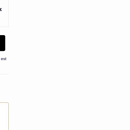
 €
 est