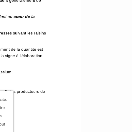
ttent généralement de
ant au
cœur de la
esses suivant les raisins
iment de la quantité est
a vigne à l'élaboration
assium.
quelle les producteurs de
ite.
tre
s
out