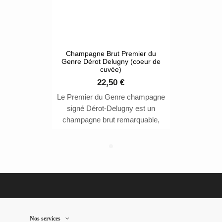
Champagne Brut Premier du
Champagne
Genre Dérot Delugny (coeur de
cuvée)
22,50 €
Champag
Le Premier du Genre champagne
brut Rése
signé Dérot-Delugny est un
princi
champagne brut remarquable,
Champagne
emblématique de l'excellence de
pinot noir 
la maison. C’est un champagne
confère
qui est élaboré à partir de 20 %
de Chardonnay et 80 % de Pinot
Meunier avec 50 % vin de
réserve et un vieillissement de 4
ans. Médaille d'Or au Concours
Mondial de Bruxelles 2023.
Nos services