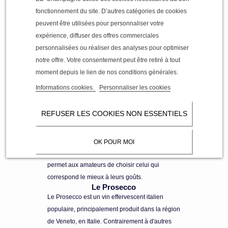
Le Champagne
fonctionnement du site. D’autres catégories de cookies
Le champagne est en effet souvent considéré
peuvent être utilisées pour personnaliser votre
comme une boisson de qualité et appréciée par
expérience, diffuser des offres commerciales
de nombreuses personnes à travers le monde. Il
personnalisées ou réaliser des analyses pour optimiser
est réputé pour sa finesse, ses bulles délicates
notre offre. Votre consentement peut être retiré à tout
et son goût unique. Le champagne est
moment depuis le lien de nos conditions générales.
généralement associé aux célébrations et aux
Informations cookies.
Personnaliser les cookies
occasions spéciales, et il est souvent utilisé
pour porter des toasts. Il existe différentes
REFUSER LES COOKIES NON ESSENTIELS
variétés de champagne, allant des champagnes
bruts aux champagnes rosés en passant par les
champagnes millésimés. Chaque type offre des
OK POUR MOI
caractéristiques et des saveurs distinctes, ce qui
permet aux amateurs de choisir celui qui
correspond le mieux à leurs goûts.
Le Prosecco
Le Prosecco est un vin effervescent italien
populaire, principalement produit dans la région
de Veneto, en Italie. Contrairement à d'autres