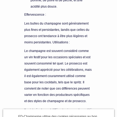
pomme, de poire et de pêche, et une
acidité plus douce.
Effervescence :
Les bulles du champagne sont généralement
plus fines et persistantes, tandis que celles du
prosecco ont tendance à être plus légères et
moins persistantes.
Utilisations :
Le champagne est souvent considéré comme
un vin festif pour les occasions spéciales et est
souvent consommé tel quel.
Le prosecco est
également apprécié pour les célébrations, mais
il est également couramment utilisé comme
base pour les cocktails, tels que le spritz.
Il
convient de noter que ces différences peuvent
varier en fonction des producteurs spécifiques
et des styles de champagne et de prosecco.
Il existe également différents niveaux de qualité
et de styles au sein de chaque catégorie.
ED-Champagne utilise des cookies nécessaires au bon