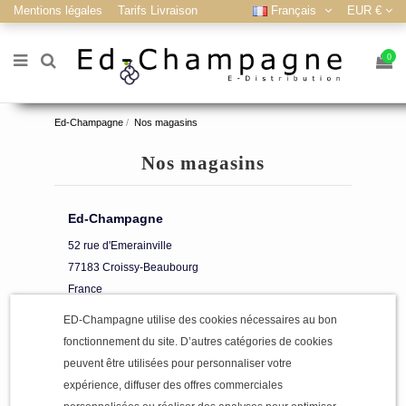
Mentions légales
Tarifs Livraison
Français
EUR €
0
Ed-Champagne
Nos magasins
Nos magasins
Ed-Champagne
52 rue d'Emerainville
77183 Croissy-Beaubourg
France
77-Seine-et-Marne
ED-Champagne utilise des cookies nécessaires au bon
À propos et Contact
fonctionnement du site. D’autres catégories de cookies
Lun.
09:00AM - 07:00PM
peuvent être utilisées pour personnaliser votre
Mar.
expérience, diffuser des offres commerciales
09:00AM - 07:00PM