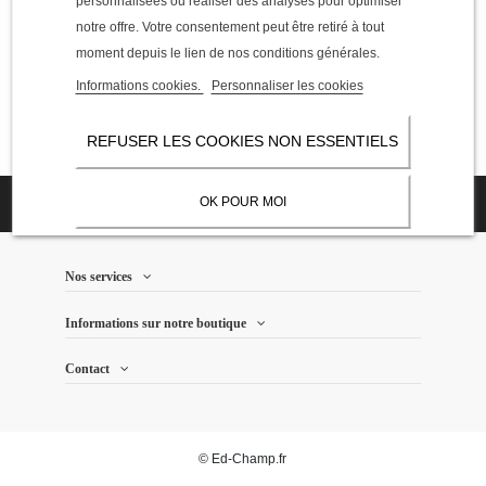
personnalisées ou réaliser des analyses pour optimiser
Mer.
09:00AM - 07:00PM
notre offre. Votre consentement peut être retiré à tout
Jeu.
09:00AM - 07:00PM
moment depuis le lien de nos conditions générales.
Ven.
09:00AM - 07:00PM
Informations cookies.
Personnaliser les cookies
Sam.
10:00AM - 04:00PM
Dim.
REFUSER LES COOKIES NON ESSENTIELS
OK POUR MOI
Nos services
Informations sur notre boutique
Contact
© Ed-Champ.fr