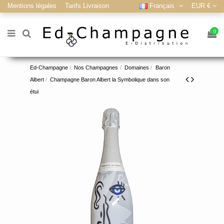
Mentions légales
Tarifs Livraison
Français
EUR €
0
Ed-Champagne
Nos Champagnes
Domaines
Baron
Albert
Champagne Baron Albert la Symbolique dans son
étui