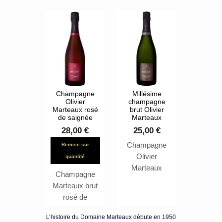
Réserve
dosé en sucre.
Composé des
trois principaux
cépages de la
Champagne, le
pinot meunier
le pinot noir le
chardonnay ce
qui lui confère
Champagne
Millésime
Olivier
champagne
régularité et
Marteaux rosé
brut Olivier
style.
de saignée
Marteaux
28,00 €
25,00 €
Champagne
Remise sur
Olivier
quantité
Marteaux
Champagne
Millésimé 2018
Marteaux brut
Brut
rosé de
saignée
L’histoire du Domaine Marteaux débute en 1950