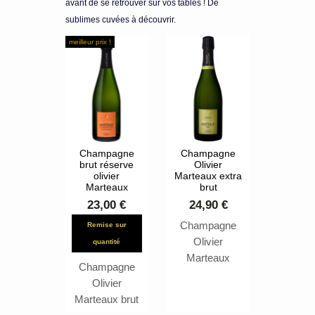
avant de se retrouver sur vos tables ! De
sublimes cuvées à découvrir.
meilleur prix !
Champagne
Champagne
brut réserve
Olivier
olivier
Marteaux extra
Marteaux
brut
23,00 €
24,90 €
Champagne
Remise sur
Olivier
quantité
Marteaux
Champagne
extra-brut
Olivier
Champagne
Marteaux brut
faiblement