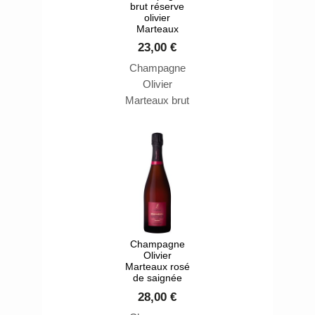
brut réserve
olivier
Marteaux
23,00 €
Champagne
Olivier
Marteaux brut
Réserve
Composé des
trois
principaux
cépages de la
Champagne,
le pinot
meunier le
Champagne
pinot noir le
Olivier
chardonnay
Marteaux rosé
de saignée
ce qui lui
confère
28,00 €
régularité et