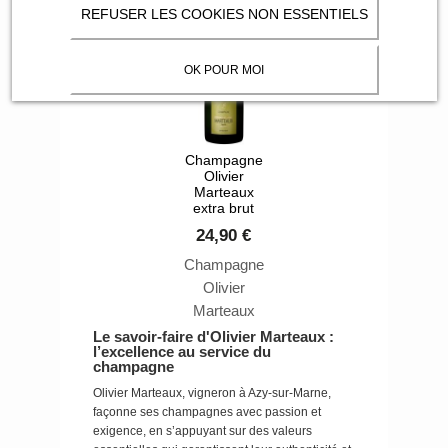
Livré dans
REFUSER LES COOKIES NON ESSENTIELS
son coffret
OK POUR MOI
Champagne
Olivier
Marteaux
extra brut
24,90 €
Champagne
Olivier
Marteaux
extra-brut
Le savoir-faire d'Olivier Marteaux :
l’excellence au service du
Champagne
champagne
faiblement
Olivier Marteaux, vigneron à Azy-sur-Marne,
dosé en
façonne ses champagnes avec passion et
sucre.
exigence, en s’appuyant sur des valeurs