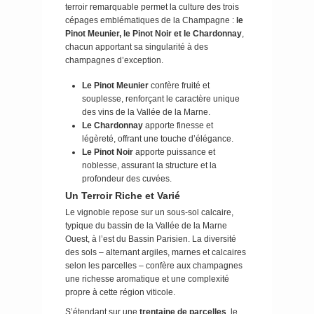
terroir remarquable permet la culture des trois
cépages emblématiques de la Champagne :
le
Pinot Meunier, le Pinot Noir et le Chardonnay
,
chacun apportant sa singularité à des
champagnes d’exception.
Le Pinot Meunier
confère fruité et
souplesse, renforçant le caractère unique
des vins de la Vallée de la Marne.
Le Chardonnay
apporte finesse et
légèreté, offrant une touche d’élégance.
Le Pinot Noir
apporte puissance et
noblesse, assurant la structure et la
profondeur des cuvées.
Un Terroir Riche et Varié
Le vignoble repose sur un sous-sol calcaire,
typique du bassin de la Vallée de la Marne
Ouest, à l’est du Bassin Parisien. La diversité
des sols – alternant argiles, marnes et calcaires
selon les parcelles – confère aux champagnes
une richesse aromatique et une complexité
propre à cette région viticole.
S’étendant sur une
trentaine de parcelles
, le