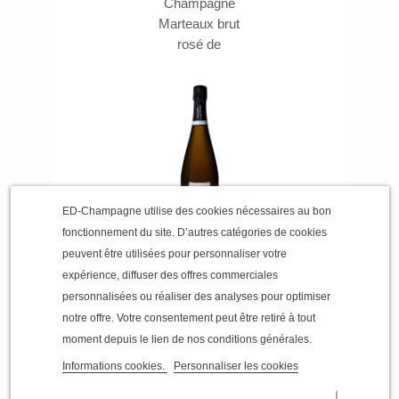
Champagne
style.
Marteaux brut
rosé de
saignée
ED-Champagne utilise des cookies nécessaires au bon
Terre d'origine
fonctionnement du site. D’autres catégories de cookies
champagne
peuvent être utilisées pour personnaliser votre
Olivier
Marteaux
expérience, diffuser des offres commerciales
31,00 €
personnalisées ou réaliser des analyses pour optimiser
notre offre. Votre consentement peut être retiré à tout
Champagne
Marteaux
moment depuis le lien de nos conditions générales.
Terre
Informations cookies.
Personnaliser les cookies
d'Origine