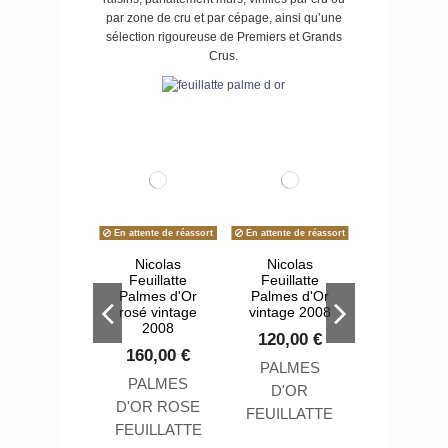
par zone de cru et par cépage, ainsi qu’une
sélection rigoureuse de Premiers et Grands
Crus.
En attente de réassort
En attente de réassort
Nicolas
Nicolas
En attente d
Feuillatte
Feuillatte
Palmes d'Or
Palmes d'Or
Champ
rosé vintage
vintage 2008
Nicolas Fe
2008
120,00 €
réserve Ex
160,00 €
Ros
PALMES
32,0
PALMES
D'OR
D'OR ROSE
Découvr
FEUILLATTE
FEUILLATTE
rosé Ré
VINTAGE