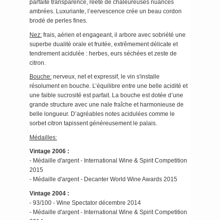
parfaite transparence, reète de chaleureuses nuances
ambrées. Luxuriante, l’eervescence crée un beau cordon
brodé de perles fines.
Nez:
frais, aérien et engageant, il arbore avec sobriété une
superbe dualité orale et fruitée, extrêmement délicate et
tendrement acidulée : herbes, eurs séchées et zeste de
citron.
Bouche:
nerveux, net et expressif, le vin s'installe
résolument en bouche. L’équilibre entre une belle acidité et
une faible sucrosité est parfait. La bouche est dotée d’une
grande structure avec une nale fraîche et harmonieuse de
belle longueur. D’agréables notes acidulées comme le
sorbet citron tapissent généreusement le palais.
Médailles:
Vintage 2006 :
- Médaille d'argent - International Wine & Spirit Competition
2015
- Médaille d'argent - Decanter World Wine Awards 2015
Vintage 2004 :
- 93/100 - Wine Spectator décembre 2014
- Médaille d'argent - International Wine & Spirit Competition