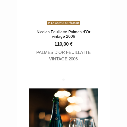
En attente de réassort
E
Nicolas Feuillatte Palmes d'Or
Nicolas Fe
vintage 2006
colle
110,00 €
PALMES D'OR FEUILLATTE
Blanc d
VINTAGE 2006
Vintage
raisin
l’élabor
100% Char
majeure 
Blancs qu
mi