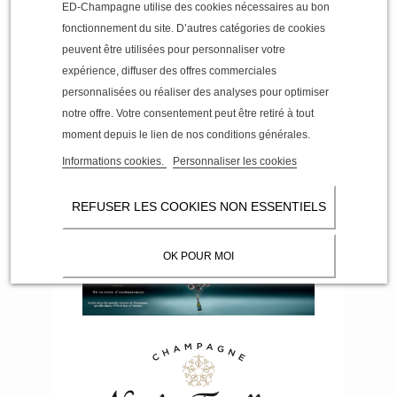
Vinicole fédère aujourd’hui plus de 5 000 viticulteurs.
ED-Champagne utilise des cookies nécessaires au bon
Le Centre Vinicole - Champagne Nicolas Feuillatte est
fonctionnement du site. D’autres catégories de cookies
la plus importante union de coopératives de la
peuvent être utilisées pour personnaliser votre
Champagne. Son modèle économique, social et
environnemental repose avant tout sur la solidarité, la
expérience, diffuser des offres commerciales
qualité et l’innovation. En offrant à ses vignerons-
personnalisées ou réaliser des analyses pour optimiser
partenaires un accès direct aux consommateurs et un
notre offre. Votre consentement peut être retiré à tout
partage équitable de la valeur ajoutée, le système
moment depuis le lien de nos conditions générales.
coopératif se révèle en effet une véritable réussite sur
le plan humain. Fidèle à l’esprit de ses fondateurs, il
Informations cookies.
Personnaliser les cookies
s’efforce de maintenir un principe de solidarité à
travers des valeurs telles que la transparence et
l’équité. Le CV-CNF est également une formidable
REFUSER LES COOKIES NON ESSENTIELS
réussite économique et démontre qu’être une union de
coopératives est un atout en terme d'authenticité, de
sincérité et d’ancrage dans le terroir.
OK POUR MOI