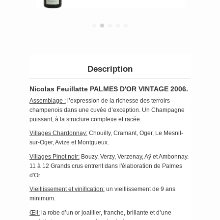
Description
Nicolas Feuillatte PALMES D'OR VINTAGE 2006.
Assemblage :
l’expression de la richesse des terroirs
champenois dans une cuvée d’exception. Un Champagne
puissant, à la structure complexe et racée.
Villages Chardonnay:
Chouilly, Cramant, Oger, Le Mesnil-
sur-Oger, Avize et Montgueux.
Villages Pinot noir:
Bouzy, Verzy, Verzenay, Aÿ et Ambonnay.
11 à 12 Grands crus entrent dans l'élaboration de Palmes
d'Or.
Vieillissement et vinification:
un vieillissement de 9 ans
minimum.
Œil:
la robe d’un or joaillier, franche, brillante et d’une