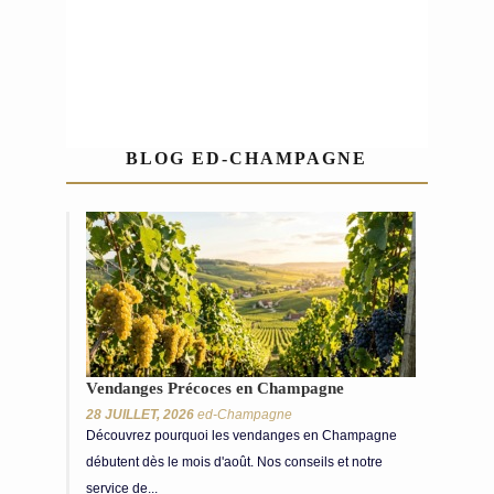
VINTAGE
Exclusive 
2008 dans
2008 dans
Feuillatte,
son coffret.
son coffret.
structuré e
Ce Cham
est
harmonie
BLOG ED-CHAMPAGNE
composé 
de char
En attente de réassort
pour lui a
Nicolas
l’éléganc
Feuillatte brut
millésime
finesse, 
vintage 2010
pinot noir
41,00 €
rondeur 
structure 
Millésime
de meunie
Vintage 2010
le fruité
Vendanges Précoces en Champagne
Une
souple
cuvée issue
28 JUILLET, 2026
ed-Champagne
Découvrez pourquoi les vendanges en Champagne
Médai
à parts
débutent dès le mois d'août. Nos conseils et notre
d’Or: Glob
égales de
Masters 
service de...
pinot noir,