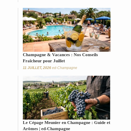
The Dr
meunier et
Busine
chardonnay
puise dans le
terroir
champenois
toute son
élégance et
sa
Champagne & Vacances : Nos Conseils
puissance.
Fraîcheur pour Juillet
11 JUILLET, 2026
ed-Champagne
Le Cépage Meunier en Champagne : Guide et
Arômes | ed-Champagne