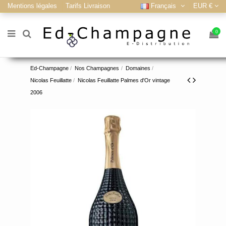
Mentions légales
Tarifs Livraison
Français
EUR €
0
Ed-Champagne
Nos Champagnes
Domaines
Nicolas Feuillatte
Nicolas Feuillatte Palmes d'Or vintage
2006