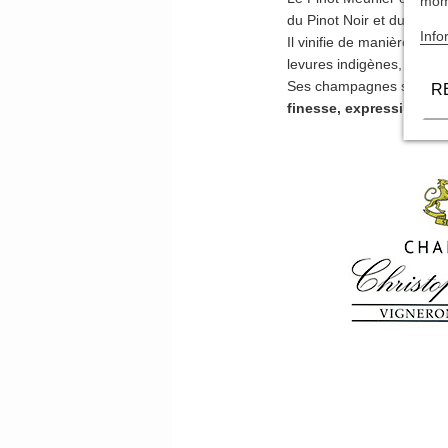
mome
du Pinot Noir et du Char
Info
Il vinifie de manière artis
levures indigènes, peu ou 
Ses champagnes se disti
R
finesse, expression du t