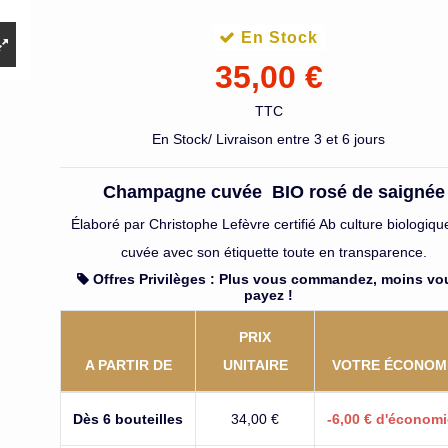
En Stock
35,00 €
TTC
En Stock/ Livraison entre 3 et 6 jours
Champagne cuvée BIO rosé de saignée
Champagne br
réserve olivier
Élaboré par Christophe Lefèvre certifié Ab culture biologiqu
Marteaux
23,00 €
cuvée avec son étiquette toute en transparence.
Offres Privilèges : Plus vous commandez, moins vo
payez !
PRIX
A PARTIR DE
UNITAIRE
VOTRE ÉCONOM
Dès 6 bouteilles
34,00 €
-6,00 € d'économi