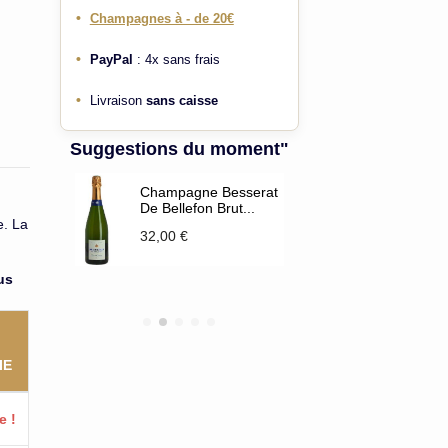
•
Champagnes à - de 20€
•
PayPal
: 4x sans frais
•
Livraison
sans caisse
Suggestions du moment"
ut
Champagne Besserat
Brut Claud
De Bellefon Brut...
cuvée Saph
e. La
2
32,00 €
21,80 €
us
IE
e !