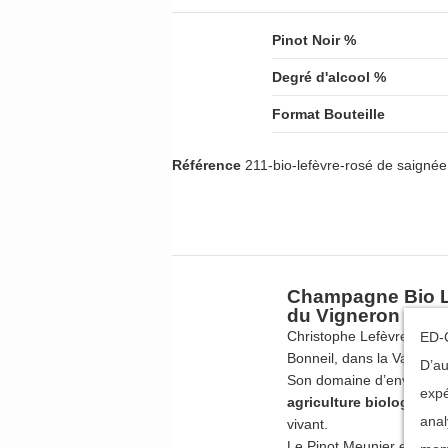
Pinot Noir %
Degré d'alcool %
Format Bouteille
Référence
211-bio-lefèvre-rosé de saignée
Champagne Bio Le
du Vigneron Pion
Christophe Lefèvre est un
ED-C
Bonneil, dans la Vallée d
D’au
Son domaine d’environ 4
expé
agriculture biologique
e
anal
vivant.
Le Pinot Meunier est le 