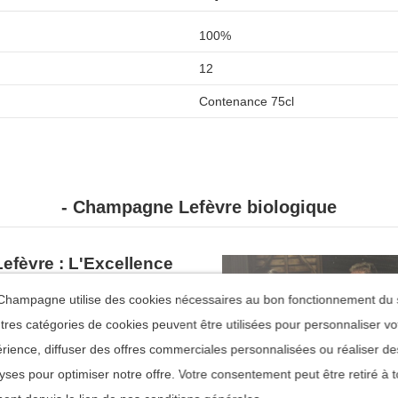
100%
12
Contenance 75cl
- Champagne Lefèvre biologique
fèvre : L'Excellence
nier à Bonneil
 vigneron-récoltant installé à
hampagne utilise des cookies nécessaires au bon fonctionnement du s
e la Marne.
tres catégories de cookies peuvent être utilisées pour personnaliser vo
 hectares est
certifié en
rience, diffuser des offres commerciales personnalisées ou réaliser de
t travaillé dans le respect du
yses pour optimiser notre offre. Votre consentement peut être retiré à t
cépage dominant, complété par