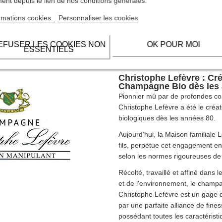
nt depuis le lien de nos conditions générales.
donnay.
rmations cookies.
Personnaliser les cookies
anale : pressoir traditionnel,
pas de filtration.
nguent par leur
fraîcheur,
EFUSER LES COOKIES NON
OK POUR MOI
ESSENTIELS
erroir et authenticité
.
Christophe Lefèvre : Cr
Champagne Bio dès les
Pionnier mû par de profondes co
Christophe Lefèvre a été le cré
biologiques dès les années 80.
Aujourd'hui, la Maison familiale 
fils, perpétue cet engagement en
selon les normes rigoureuses de l
Récolté, travaillé et affiné dans l
et de l'environnement, le champ
Christophe Lefèvre est un gage de
par une parfaite alliance de fines
possédant toutes les caractérist