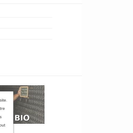
ite.
tre
s
out