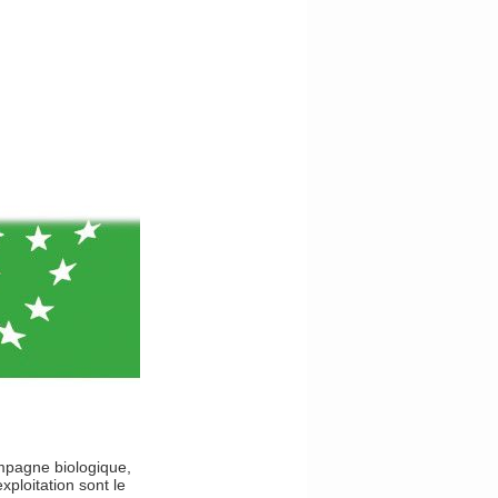
par
Christophe
Lefèvre
certifié Ab
culture
biologique.
ampagne biologique,
xploitation sont le