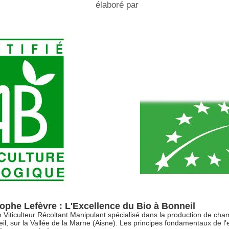
élaboré par
Lefèvre
saignée
Christophe
certifié AB
Élaboré par
Lefèvre
culture
Christophe
certifié Ab
biologique.
Lefèvre
culture
certifié Ab
biologique.
culture
biologique.
La cuvée
avec son
étiquette
toute en
transparence.
phe Lefèvre : L'Excellence du Bio à Bonneil
 Viticulteur Récoltant Manipulant spécialisé dans la production de ch
il, sur la Vallée de la Marne (Aisne). Les principes fondamentaux de l'e