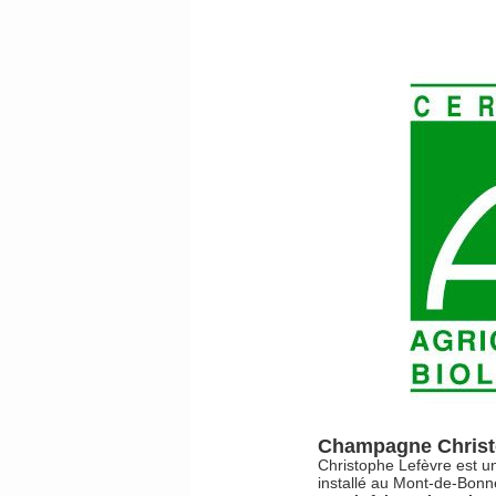
certifié AB
culture
biologique.
Champagne Christo
Christophe Lefèvre est un
installé au Mont-de-Bonne