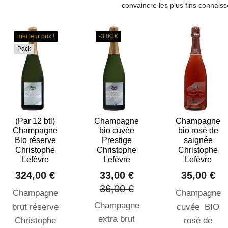
convaincre les plus fins connaiss
meilleur prix !
-3,00 €
Pack
(Par 12 btl)
Champagne
Champagne
Champagne
bio cuvée
bio rosé de
Bio réserve
Prestige
saignée
Christophe
Christophe
Christophe
Lefèvre
Lefèvre
Lefèvre
324,00 €
33,00 €
35,00 €
36,00 €
Champagne
Champagne
Champagne
brut réserve
cuvée BIO
extra brut
Christophe
rosé de