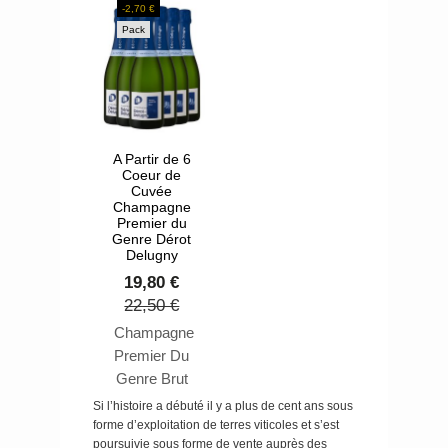
-2,70 €
À la base de
bouche avec
Pack
son précieux
des parfums
vin rouge, une
de fruits mûrs.
parcelle
Cette cuvée
idéalement
vous
située,
accompagnera
uniquement
A Partir de 6
tout au long du
Coeur de
récoltée les
repas de
Cuvée
meilleures
l'apéritif au
Champagne
années et
Premier du
dessert.
Genre Dérot
exclusivement
Delugny
vinifiée en fût.
19,80 €
22,50 €
Champagne
Premier Du
Genre Brut
Cœur de
Si l’histoire a débuté il y a plus de cent ans sous
cuvée.
forme d’exploitation de terres viticoles et s’est
poursuivie sous forme de vente auprès des