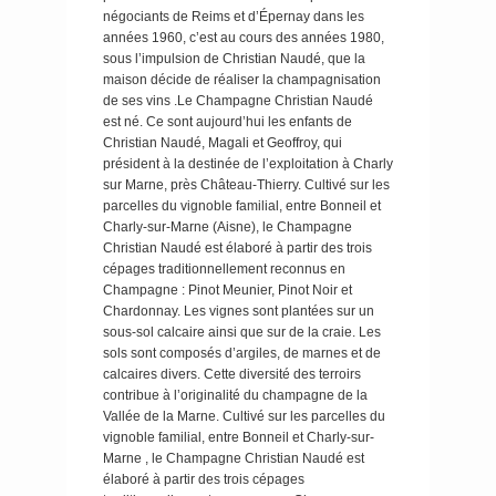
L'équilibre des
négociants de Reims et d’Épernay dans les
grands
années 1960, c’est au cours des années 1980,
champagnes
sous l’impulsion de Christian Naudé, que la
avec son
maison décide de réaliser la champagnisation
assemblage
de ses vins .Le Champagne Christian Naudé
est né. Ce sont aujourd’hui les enfants de
de
Christian Naudé, Magali et Geoffroy, qui
Chardonnay et
président à la destinée de l’exploitation à Charly
de Pinot. Il
sur Marne, près Château-Thierry. Cultivé sur les
subit un
parcelles du vignoble familial, entre Bonneil et
Charly-sur-Marne (Aisne), le Champagne
vieillissement
Christian Naudé est élaboré à partir des trois
moyen en
cépages traditionnellement reconnus en
cave de 4
Champagne : Pinot Meunier, Pinot Noir et
années.
Chardonnay. Les vignes sont plantées sur un
Équilibre
sous-sol calcaire ainsi que sur de la craie. Les
sols sont composés d’argiles, de marnes et de
souple et en
calcaires divers. Cette diversité des terroirs
rondeur en
contribue à l’originalité du champagne de la
bouche avec
Vallée de la Marne. Cultivé sur les parcelles du
des parfums
vignoble familial, entre Bonneil et Charly-sur-
de fruits mûrs.
Marne , le Champagne Christian Naudé est
élaboré à partir des trois cépages
Cette cuvée