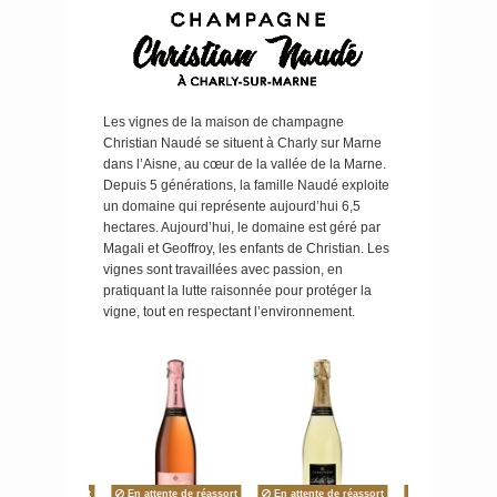
Les vignes de la maison de champagne
Christian Naudé se situent à Charly sur Marne
dans l’Aisne, au cœur de la vallée de la Marne.
Depuis 5 générations, la famille Naudé exploite
un domaine qui représente aujourd’hui 6,5
hectares. Aujourd’hui, le domaine est géré par
Magali et Geoffroy, les enfants de Christian. Les
vignes sont travaillées avec passion, en
pratiquant la lutte raisonnée pour protéger la
vigne, tout en respectant l’environnement.
meilleur pri
ttente de réassort
En attente de réassort
En attente de réassort
En attente de r