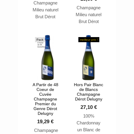
Champagne
Champagne
Milieu naturel
Milieu naturel
Brut Dérot
Brut Dérot
Delugny,
Delugny,
élaborée à
élaborée à
partir de Pinot
Pack
meilleur prix !
partir de Pinot
Meunier. Ce
Meunier. Ce
blanc de noir
blanc de noir
séduira par sa
séduira par sa
fraîcheur et
fraîcheur et
son élégance.
son élégance.
Le
Le
A Partir de 48
Hors Pair Blanc
Champagne
Coeur de
de Blancs
Champagne
Dérot-Delugny
Cuvée
Champagne
Dérot-Delugny
Brut Milieu
Champagne
Dérot Delugny
Brut Coiffe
Premier du
naturel peut
27,10 €
Genre Dérot
Blanche peut
très bien se
Delugny
100%
très bien se
marier avec
19,29 €
Chardonnay
marier avec
des apéritifs,
un Blanc de
Champagne
des apéritifs,
des entrées,