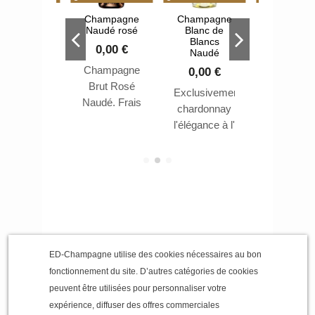
hampagne
Champagne
Champagne
Champag
rut réserve
Naudé rosé
Blanc de
demi-se
arte Rouge
Blancs
Christia
0,00 €
Naudé
Naudé
Naudé
Champagne
0,00 €
0,00 €
0,00 €
Brut Rosé
hampagne
Exclusivement
Champag
Naudé. Frais
Christian
chardonnay
Christia
et délicat aux
audé Carte
l'élégance à l'état
Naudé de
arômes
Rouge
brut
sec
gourmands
serve brut.
et fruités.
ED-Champagne utilise des cookies nécessaires au bon
fonctionnement du site. D’autres catégories de cookies
peuvent être utilisées pour personnaliser votre
expérience, diffuser des offres commerciales