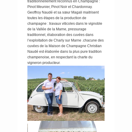
traditionnellement reconnus en Champagne :
vous
Pinot Meunier, Pinot Noir et Chardonnay.
accompagnera
Geoffroy Naudé et sa sœur Magali maitrisent
tout au long du
toutes les étapes de la production de
repas de
champagne : travaux viticoles dans le vignoble
de la Vallée de la Marne, pressurage
l'apéritif au
traditionnel, élaboration des cuvées dans
dessert.
l’exploitation de Charly sur Marne .chacune des
cuvées de la Maison de Champagne Christian
Naudé est élaborée dans la plus pure tradition
champenoise, en respectant la charte du
vigneron producteur.